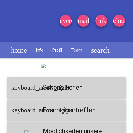
event_note
mail
link
cloud
home
search
Info
Profil
Team
Schülerzeitung
keyboard_arrow_right
Schöne Ferien
keyboard_arrow_right
Ehemaligentreffen
Möglichkeiten unsere