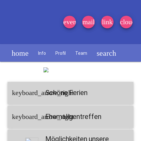
event_note
mail
link
cloud
home
search
Info
Profil
Team
Schülerzeitung
keyboard_arrow_right
Schöne Ferien
keyboard_arrow_right
Ehemaligentreffen
Möglichkeiten unsere