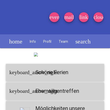
event_note
mail
link
cloud
home
search
Info
Profil
Team
Schülerzeitung
keyboard_arrow_right
Schöne Ferien
keyboard_arrow_right
Ehemaligentreffen
Möglichkeiten unsere