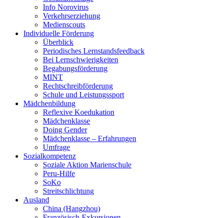
Info Norovirus
Verkehrserziehung
Medienscouts
Individuelle Förderung
Überblick
Periodisches Lernstandsfeedback
Bei Lernschwierigkeiten
Begabungsförderung
MINT
Rechtschreibförderung
Schule und Leistungssport
Mädchenbildung
Reflexive Koedukation
Mädchenklasse
Doing Gender
Mädchenklasse – Erfahrungen
Umfrage
Sozialkompetenz
Soziale Aktion Marienschule
Peru-Hilfe
SoKo
Streitschlichtung
Ausland
China (Hangzhou)
Französisch-Exkursionen