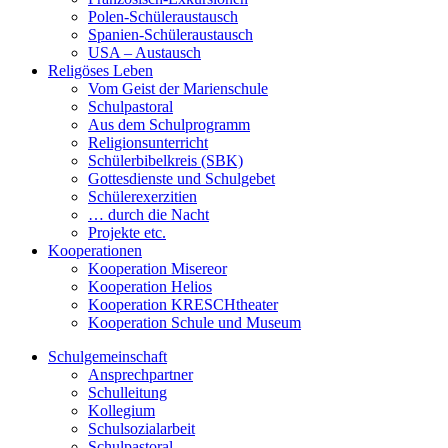
Polen-Schüleraustausch
Spanien-Schüleraustausch
USA – Austausch
Religöses Leben
Vom Geist der Marienschule
Schulpastoral
Aus dem Schulprogramm
Religionsunterricht
Schülerbibelkreis (SBK)
Gottesdienste und Schulgebet
Schülerexerzitien
… durch die Nacht
Projekte etc.
Kooperationen
Kooperation Misereor
Kooperation Helios
Kooperation KRESCHtheater
Kooperation Schule und Museum
Schulgemeinschaft
Ansprechpartner
Schulleitung
Kollegium
Schulsozialarbeit
Schulpastoral