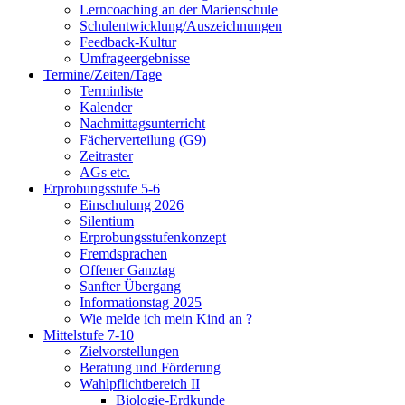
Lerncoaching an der Marienschule
Schulentwicklung/Auszeichnungen
Feedback-Kultur
Umfrageergebnisse
Termine/Zeiten/Tage
Terminliste
Kalender
Nachmittagsunterricht
Fächerverteilung (G9)
Zeitraster
AGs etc.
Erprobungsstufe 5-6
Einschulung 2026
Silentium
Erprobungsstufenkonzept
Fremdsprachen
Offener Ganztag
Sanfter Übergang
Informationstag 2025
Wie melde ich mein Kind an ?
Mittelstufe 7-10
Zielvorstellungen
Beratung und Förderung
Wahlpflichtbereich II
Biologie-Erdkunde