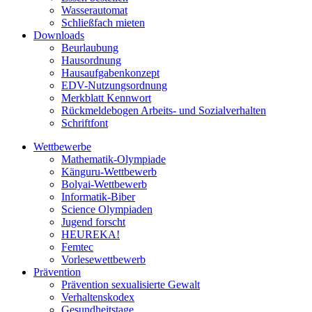
Wasserautomat
Schließfach mieten
Downloads
Beurlaubung
Hausordnung
Hausaufgabenkonzept
EDV-Nutzungsordnung
Merkblatt Kennwort
Rückmeldebogen Arbeits- und Sozialverhalten
Schriftfont
Wettbewerbe
Mathematik-Olympiade
Känguru-Wettbewerb
Bolyai-Wettbewerb
Informatik-Biber
Science Olympiaden
Jugend forscht
HEUREKA!
Femtec
Vorlesewettbewerb
Prävention
Prävention sexualisierte Gewalt
Verhaltenskodex
Gesundheitstage