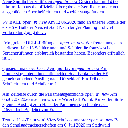
Neue Sporthelfer zertifiziert
open_in_new
Gestern hat um 14:00
Uhr im Rathaus die offizielle Übergabe der Zertifikate an die neu
ausgebildeten Sporthelferinnen und -helfer stattgefunden.…
SV-BALL
open_in_new
Am 12.06.2026 fand an unserer Schule der
erste SV-Ball der Neuzeit statt! Nach langer Planung und viel
Vorbereitung ging der…
Erfolgreiche DELF-Prüfungen
open_in_new
Wir freuen uns, dass
in diesem Jahr 13 Schülerinnen und Schüler die französischen
Sprachprüfungen erfolgreich bestanden haben. Besonders erfreulich
ist,…
Quisiera una Coca-Cola Zero, por favor
open_in_new
Am
Donnerstag unternahmen die beiden Spanischkurse der EF
gemeinsam einen Ausflug nach Düsseldorf. Ein Teil der
Schülerinnen und Schüler traf…
Auf Zeitreise durch die Parlamentsgeschichte
open_in_new
Am
06./07.07.2026 machten wir, die Wirtschaft-Politik-Kurse der Stufe
8, einen Ausflug zum Haus der Parlamentsgeschichte nach
Düsseldorf. Begleitet von Frau…
Tennis: U14-Team wird Vize-Schulstadtmeister
open_in_new
Bei
den Schulstadtmeisterschaften am 6. Juli 2026 im Stadtwald