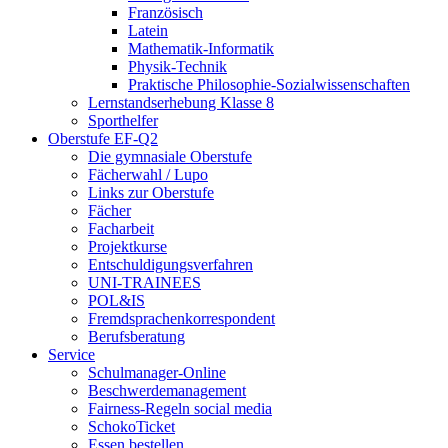
Französisch
Latein
Mathematik-Informatik
Physik-Technik
Praktische Philosophie-Sozialwissenschaften
Lernstandserhebung Klasse 8
Sporthelfer
Oberstufe EF-Q2
Die gymnasiale Oberstufe
Fächerwahl / Lupo
Links zur Oberstufe
Fächer
Facharbeit
Projektkurse
Entschuldigungsverfahren
UNI-TRAINEES
POL&IS
Fremdsprachenkorrespondent
Berufsberatung
Service
Schulmanager-Online
Beschwerdemanagement
Fairness-Regeln social media
SchokoTicket
Essen bestellen