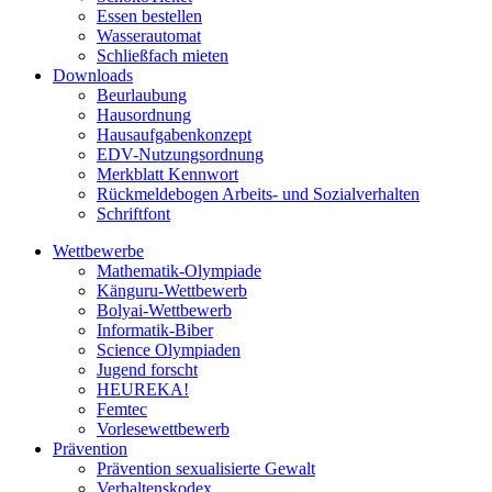
Essen bestellen
Wasserautomat
Schließfach mieten
Downloads
Beurlaubung
Hausordnung
Hausaufgabenkonzept
EDV-Nutzungsordnung
Merkblatt Kennwort
Rückmeldebogen Arbeits- und Sozialverhalten
Schriftfont
Wettbewerbe
Mathematik-Olympiade
Känguru-Wettbewerb
Bolyai-Wettbewerb
Informatik-Biber
Science Olympiaden
Jugend forscht
HEUREKA!
Femtec
Vorlesewettbewerb
Prävention
Prävention sexualisierte Gewalt
Verhaltenskodex