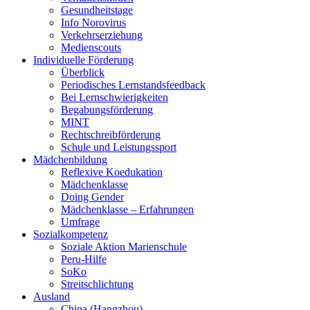
Gesundheitstage
Info Norovirus
Verkehrserziehung
Medienscouts
Individuelle Förderung
Überblick
Periodisches Lernstandsfeedback
Bei Lernschwierigkeiten
Begabungsförderung
MINT
Rechtschreibförderung
Schule und Leistungssport
Mädchenbildung
Reflexive Koedukation
Mädchenklasse
Doing Gender
Mädchenklasse – Erfahrungen
Umfrage
Sozialkompetenz
Soziale Aktion Marienschule
Peru-Hilfe
SoKo
Streitschlichtung
Ausland
China (Hangzhou)