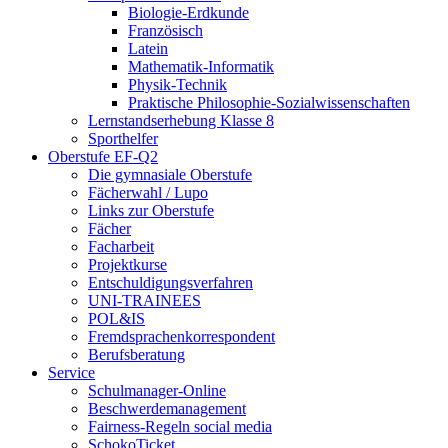
Biologie-Erdkunde
Französisch
Latein
Mathematik-Informatik
Physik-Technik
Praktische Philosophie-Sozialwissenschaften
Lernstandserhebung Klasse 8
Sporthelfer
Oberstufe EF-Q2
Die gymnasiale Oberstufe
Fächerwahl / Lupo
Links zur Oberstufe
Fächer
Facharbeit
Projektkurse
Entschuldigungsverfahren
UNI-TRAINEES
POL&IS
Fremdsprachenkorrespondent
Berufsberatung
Service
Schulmanager-Online
Beschwerdemanagement
Fairness-Regeln social media
SchokoTicket