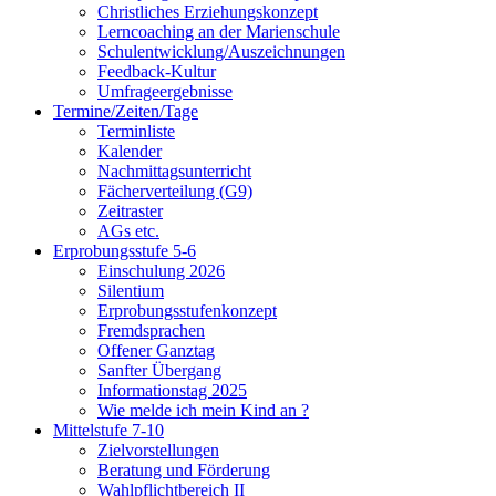
Christliches Erziehungskonzept
Lerncoaching an der Marienschule
Schulentwicklung/Auszeichnungen
Feedback-Kultur
Umfrageergebnisse
Termine/Zeiten/Tage
Terminliste
Kalender
Nachmittagsunterricht
Fächerverteilung (G9)
Zeitraster
AGs etc.
Erprobungsstufe 5-6
Einschulung 2026
Silentium
Erprobungsstufenkonzept
Fremdsprachen
Offener Ganztag
Sanfter Übergang
Informationstag 2025
Wie melde ich mein Kind an ?
Mittelstufe 7-10
Zielvorstellungen
Beratung und Förderung
Wahlpflichtbereich II