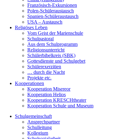
Französisch-Exkursionen
Polen-Schüleraustausch
Spanien-Schüleraustausch
USA – Austausch
Religöses Leben
Vom Geist der Marienschule
Schulpastoral
Aus dem Schulprogramm
Religionsunterricht
Schülerbibelkreis (SBK)
Gottesdienste und Schulgebet
Schülerexerzitien
… durch die Nacht
Projekte etc.
Kooperationen
Kooperation Misereor
Kooperation Helios
Kooperation KRESCHtheater
Kooperation Schule und Museum
Schulgemeinschaft
Ansprechpartner
Schulleitung
Kollegium
Schulsozialarbeit