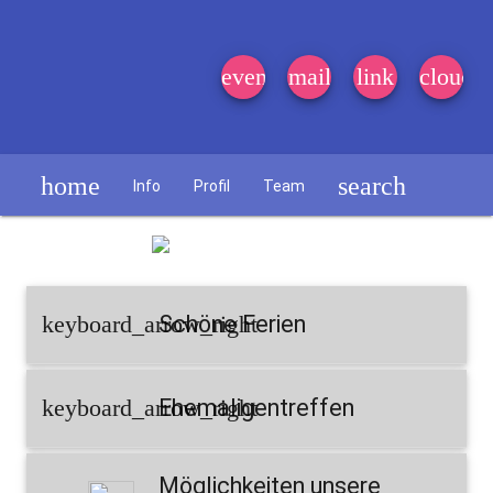
event_note
mail
link
cloud
home
search
Info
Profil
Team
Schülerzeitung
keyboard_arrow_right
Schöne Ferien
keyboard_arrow_right
Ehemaligentreffen
Möglichkeiten unsere