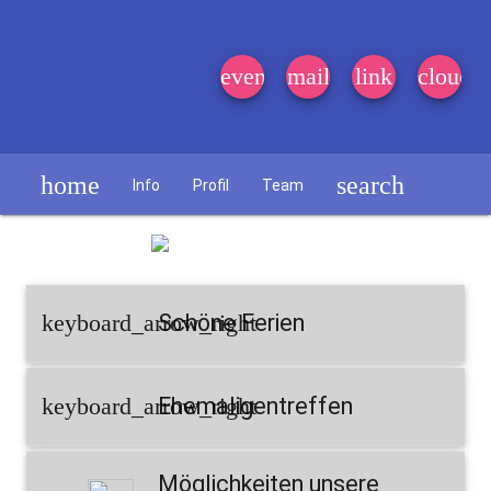
event_note
mail
link
cloud
home
search
Info
Profil
Team
Schülerzeitung
keyboard_arrow_right
Schöne Ferien
keyboard_arrow_right
Ehemaligentreffen
Möglichkeiten unsere