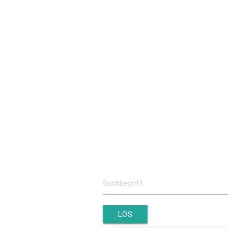
Kooperation Misereor
Kooperation Helios
Kooperation K
Schulgemeinschaft
Ansprechpartner
Schulleitung
Kollegium
Schulsozialar
Förderverein
Überblick
Mitgliedschaft
Kontakt
LOS