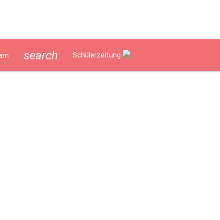
search
Schülerzeitung
am
lverpflegung
Geschichte
Impressum
Datenschutzerklär
ept
Lerncoaching an der Marienschule
Schulentwicklung/Au