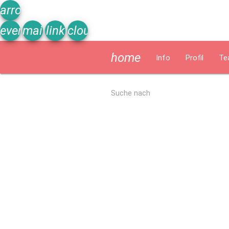
arrow_upward
event_note
mail
link
cloud
home
Info
Profil
Te
Allgemein
Suche nach
Kurzbeschreibung
Ergebnisse Qualitätsanalyse 2022
Schu
Schulprogramm
Schulprogramm und Arbeitsplan
Christliches Erziehungskonz
Termine/Zeiten/Tage