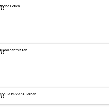
chöne Ferien
ht
hemaligentreffen
ht
 Schule kennenzulernen
ht