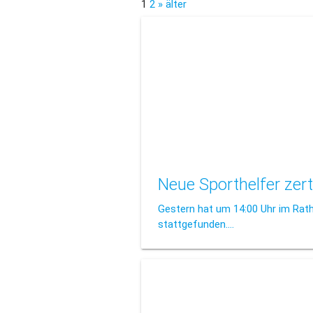
1
2
» älter
Neue Sporthelfer zerti
Gestern hat um 14:00 Uhr im Ratha
stattgefunden.…