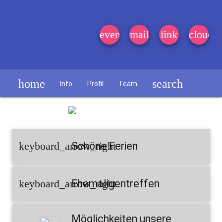
event_note
mail
link
cloud
home
search
Info
Profil
Team
Schülerzeitung
keyboard_arrow_right
Schöne Ferien
keyboard_arrow_right
Ehemaligentreffen
Möglichkeiten unsere