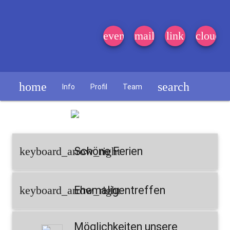
event_note
mail
link
cloud
home
search
Info
Profil
Team
Schülerzeitung
keyboard_arrow_right
Schöne Ferien
keyboard_arrow_right
Ehemaligentreffen
Möglichkeiten unsere