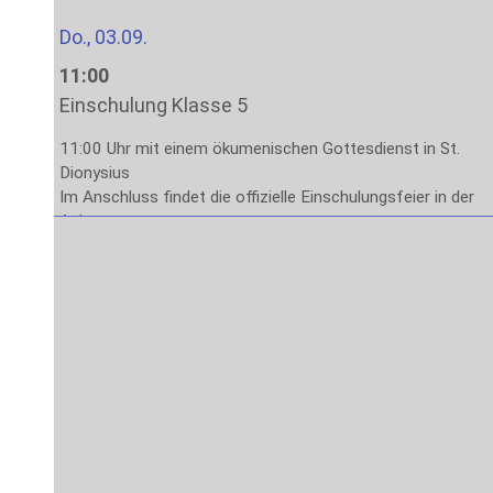
Do., 03.09.
11:00
Einschulung Klasse 5
11:00 Uhr mit einem ökumenischen Gottesdienst in St.
Dionysius
Im Anschluss findet die offizielle Einschulungsfeier in der
Aula statt.
Das Ende der Veranstaltung ist gegen 13:00 Uhr
vorgesehen.
Fr., 04.09.
8:00
Stufe 5: Lernen lernen
1. – 4. Stunde: Methodenlernen mit den Klassenleitungen
Sa., 05.09. – Fr., 11.09.