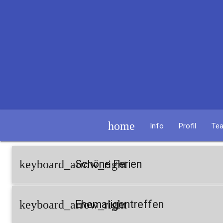
home
Info
Profil
Te
keyboard_arrow_right
Schöne Ferien
keyboard_arrow_right
Ehemaligentreffen