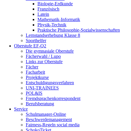
Biologie-Erdkunde
Französisch
Latein
Mathematik-Informatik
Physik-Technik
Praktische Philosophie-Sozialwissenschaften
Lernstandserhebung Klasse 8
Sporthelfer
Oberstufe EF-Q2
Die gymnasiale Oberstufe
Fächerwahl / Lupo
Links zur Oberstufe
Fächer
Facharbeit
Projektkurse
Entschuldigungsverfahren
UNI-TRAINEES
POL&IS
Fremdsprachenkorrespondent
Berufsberatung
Service
Schulmanager-Online
Beschwerdemanagement
Fairness-Regeln social media
SchokoTicket