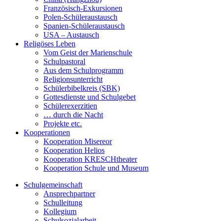
Französisch-Exkursionen
Polen-Schüleraustausch
Spanien-Schüleraustausch
USA – Austausch
Religöses Leben
Vom Geist der Marienschule
Schulpastoral
Aus dem Schulprogramm
Religionsunterricht
Schülerbibelkreis (SBK)
Gottesdienste und Schulgebet
Schülerexerzitien
… durch die Nacht
Projekte etc.
Kooperationen
Kooperation Misereor
Kooperation Helios
Kooperation KRESCHtheater
Kooperation Schule und Museum
Schulgemeinschaft
Ansprechpartner
Schulleitung
Kollegium
Schulsozialarbeit