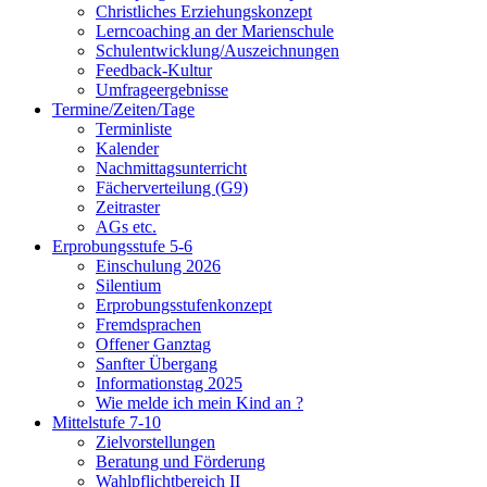
Christliches Erziehungskonzept
Lerncoaching an der Marienschule
Schulentwicklung/Auszeichnungen
Feedback-Kultur
Umfrageergebnisse
Termine/Zeiten/Tage
Terminliste
Kalender
Nachmittagsunterricht
Fächerverteilung (G9)
Zeitraster
AGs etc.
Erprobungsstufe 5-6
Einschulung 2026
Silentium
Erprobungsstufenkonzept
Fremdsprachen
Offener Ganztag
Sanfter Übergang
Informationstag 2025
Wie melde ich mein Kind an ?
Mittelstufe 7-10
Zielvorstellungen
Beratung und Förderung
Wahlpflichtbereich II