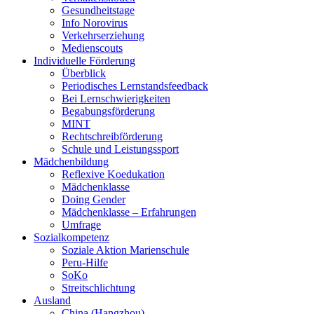
Gesundheitstage
Info Norovirus
Verkehrserziehung
Medienscouts
Individuelle Förderung
Überblick
Periodisches Lernstandsfeedback
Bei Lernschwierigkeiten
Begabungsförderung
MINT
Rechtschreibförderung
Schule und Leistungssport
Mädchenbildung
Reflexive Koedukation
Mädchenklasse
Doing Gender
Mädchenklasse – Erfahrungen
Umfrage
Sozialkompetenz
Soziale Aktion Marienschule
Peru-Hilfe
SoKo
Streitschlichtung
Ausland
China (Hangzhou)