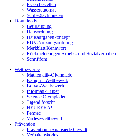
Essen bestellen
Wasserautomat
Schließfach mieten
Downloads
Beurlaubung
Hausordnung
Hausaufgabenkonzept
EDV-Nutzungsordnung
Merkblatt Kennwort
Rückmeldebogen Arbeits- und Sozialverhalten
Schriftfont
Wettbewerbe
Mathematik-Olympiade
Känguru-Wettbewerb
Bolyai-Wettbewerb
Informatik-Biber
Science Olympiaden
Jugend forscht
HEUREKA!
Femtec
Vorlesewettbewerb
Prävention
Prävention sexualisierte Gewalt
Verhaltenskodex