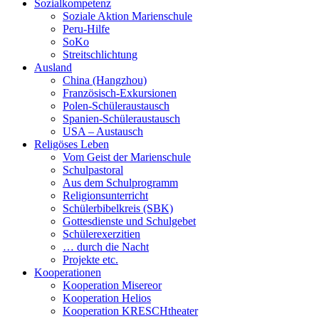
Sozialkompetenz
Soziale Aktion Marienschule
Peru-Hilfe
SoKo
Streitschlichtung
Ausland
China (Hangzhou)
Französisch-Exkursionen
Polen-Schüleraustausch
Spanien-Schüleraustausch
USA – Austausch
Religöses Leben
Vom Geist der Marienschule
Schulpastoral
Aus dem Schulprogramm
Religionsunterricht
Schülerbibelkreis (SBK)
Gottesdienste und Schulgebet
Schülerexerzitien
… durch die Nacht
Projekte etc.
Kooperationen
Kooperation Misereor
Kooperation Helios
Kooperation KRESCHtheater