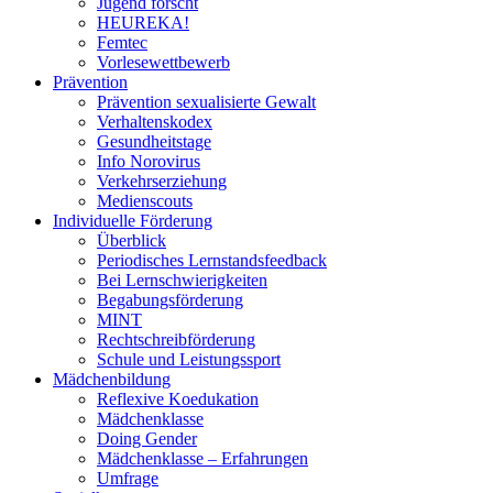
Jugend forscht
HEUREKA!
Femtec
Vorlesewettbewerb
Prävention
Prävention sexualisierte Gewalt
Verhaltenskodex
Gesundheitstage
Info Norovirus
Verkehrserziehung
Medienscouts
Individuelle Förderung
Überblick
Periodisches Lernstandsfeedback
Bei Lernschwierigkeiten
Begabungsförderung
MINT
Rechtschreibförderung
Schule und Leistungssport
Mädchenbildung
Reflexive Koedukation
Mädchenklasse
Doing Gender
Mädchenklasse – Erfahrungen
Umfrage