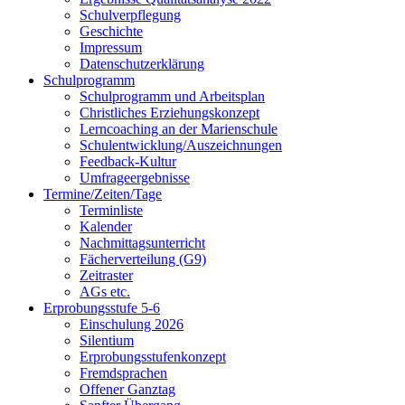
Schulverpflegung
Geschichte
Impressum
Datenschutzerklärung
Schulprogramm
Schulprogramm und Arbeitsplan
Christliches Erziehungskonzept
Lerncoaching an der Marienschule
Schulentwicklung/Auszeichnungen
Feedback-Kultur
Umfrageergebnisse
Termine/Zeiten/Tage
Terminliste
Kalender
Nachmittagsunterricht
Fächerverteilung (G9)
Zeitraster
AGs etc.
Erprobungsstufe 5-6
Einschulung 2026
Silentium
Erprobungsstufenkonzept
Fremdsprachen
Offener Ganztag