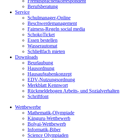
Fremdsprachenkorrespondent
Berufsberatung
Service
Schulmanager-Online
Beschwerdemanagement
Fairness-Regeln social media
SchokoTicket
Essen bestellen
Wasserautomat
Schließfach mieten
Downloads
Beurlaubung
Hausordnung
Hausaufgabenkonzept
EDV-Nutzungsordnung
Merkblatt Kennwort
Rückmeldebogen Arbeits- und Sozialverhalten
Schriftfont
Wettbewerbe
Mathematik-Olympiade
Känguru-Wettbewerb
Bolyai-Wettbewerb
Informatik-Biber
Science Olympiaden