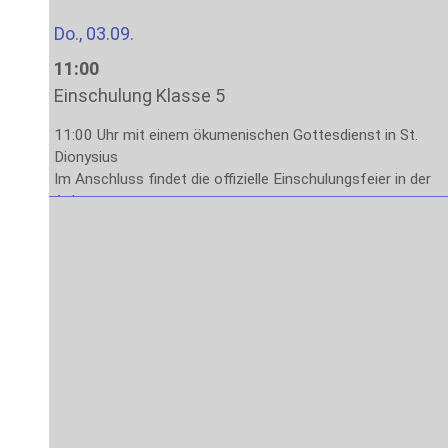
Do., 03.09.
11:00
Einschulung Klasse 5
11:00 Uhr mit einem ökumenischen Gottesdienst in St.
Dionysius
Im Anschluss findet die offizielle Einschulungsfeier in der
Aula statt.
Das Ende der Veranstaltung ist gegen 13:00 Uhr
vorgesehen.
Fr., 04.09.
8:00
Stufe 5: Lernen lernen
1. – 4. Stunde: Methodenlernen mit den Klassenleitungen
Sa., 05.09. – Fr., 11.09.