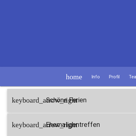
home
Info
Profil
Te
keyboard_arrow_right
Schöne Ferien
keyboard_arrow_right
Ehemaligentreffen