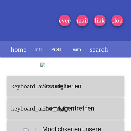
event_note
mail
link
cloud
home
search
Info
Profil
Team
Schülerzeitung
keyboard_arrow_right
Schöne Ferien
keyboard_arrow_right
Ehemaligentreffen
Möglichkeiten unsere