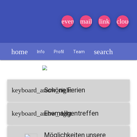
event_note
mail
link
cloud
home
search
Info
Profil
Team
Schülerzeitung
keyboard_arrow_right
Schöne Ferien
keyboard_arrow_right
Ehemaligentreffen
Möglichkeiten unsere