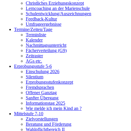
Christliches Erziehungskonzept
Lerncoaching an der Marienschule
Schulentwicklung/Auszeichnungen
Feedback-Kultur
Umfrageergebnisse
Termine/Zeiten/Tage
Terminliste
Kalender
Nachmittagsunterricht
Fächerverteilung (G9)
Zeitraster
AGs etc.
Erprobungsstufe 5-6
Einschulung 2026
Silentium
Erprobungsstufenkonzept
Fremdsprachen
Offener Ganztag
Sanfter Übergang
Informationstag 2025
Wie melde ich mein Kind an ?
Mittelstufe 7-10
Zielvorstellungen
Beratung und Förderung
Wahlpflichtbereich II