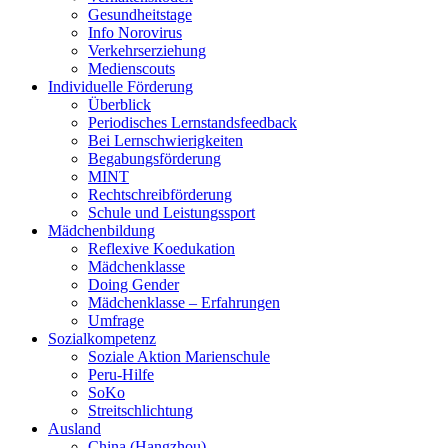
Gesundheitstage
Info Norovirus
Verkehrserziehung
Medienscouts
Individuelle Förderung
Überblick
Periodisches Lernstandsfeedback
Bei Lernschwierigkeiten
Begabungsförderung
MINT
Rechtschreibförderung
Schule und Leistungssport
Mädchenbildung
Reflexive Koedukation
Mädchenklasse
Doing Gender
Mädchenklasse – Erfahrungen
Umfrage
Sozialkompetenz
Soziale Aktion Marienschule
Peru-Hilfe
SoKo
Streitschlichtung
Ausland
China (Hangzhou)