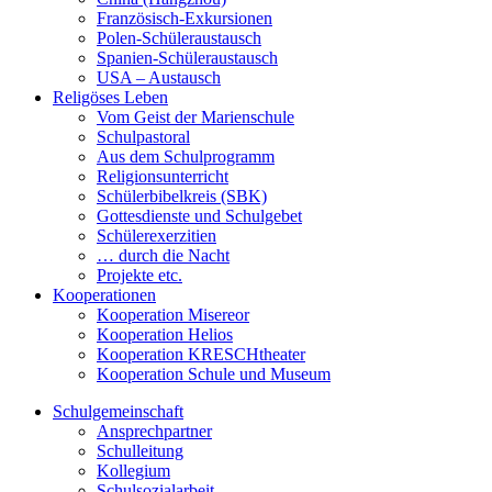
Französisch-Exkursionen
Polen-Schüleraustausch
Spanien-Schüleraustausch
USA – Austausch
Religöses Leben
Vom Geist der Marienschule
Schulpastoral
Aus dem Schulprogramm
Religionsunterricht
Schülerbibelkreis (SBK)
Gottesdienste und Schulgebet
Schülerexerzitien
… durch die Nacht
Projekte etc.
Kooperationen
Kooperation Misereor
Kooperation Helios
Kooperation KRESCHtheater
Kooperation Schule und Museum
Schulgemeinschaft
Ansprechpartner
Schulleitung
Kollegium
Schulsozialarbeit