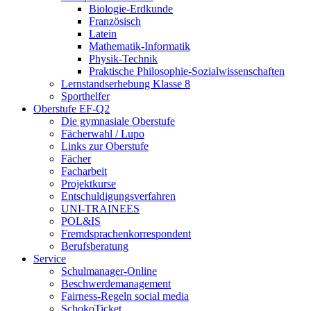
Biologie-Erdkunde
Französisch
Latein
Mathematik-Informatik
Physik-Technik
Praktische Philosophie-Sozialwissenschaften
Lernstandserhebung Klasse 8
Sporthelfer
Oberstufe EF-Q2
Die gymnasiale Oberstufe
Fächerwahl / Lupo
Links zur Oberstufe
Fächer
Facharbeit
Projektkurse
Entschuldigungsverfahren
UNI-TRAINEES
POL&IS
Fremdsprachenkorrespondent
Berufsberatung
Service
Schulmanager-Online
Beschwerdemanagement
Fairness-Regeln social media
SchokoTicket