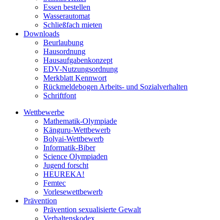
Essen bestellen
Wasserautomat
Schließfach mieten
Downloads
Beurlaubung
Hausordnung
Hausaufgabenkonzept
EDV-Nutzungsordnung
Merkblatt Kennwort
Rückmeldebogen Arbeits- und Sozialverhalten
Schriftfont
Wettbewerbe
Mathematik-Olympiade
Känguru-Wettbewerb
Bolyai-Wettbewerb
Informatik-Biber
Science Olympiaden
Jugend forscht
HEUREKA!
Femtec
Vorlesewettbewerb
Prävention
Prävention sexualisierte Gewalt
Verhaltenskodex