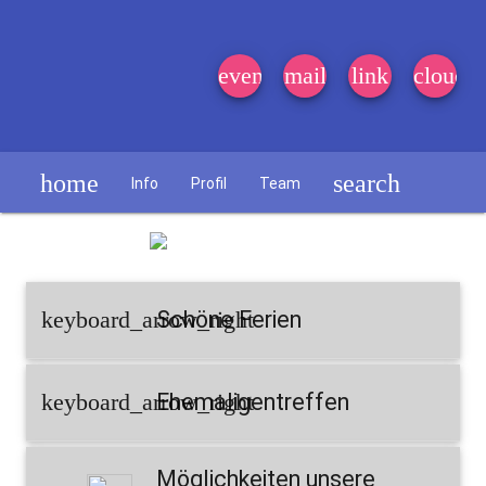
event_note
mail
link
cloud
home
search
Info
Profil
Team
Schülerzeitung
keyboard_arrow_right
Schöne Ferien
keyboard_arrow_right
Ehemaligentreffen
Möglichkeiten unsere