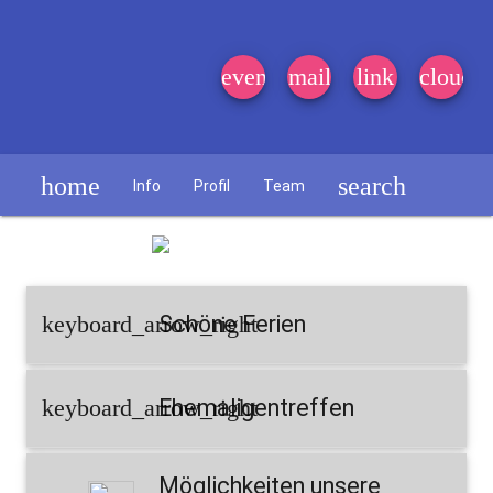
event_note
mail
link
cloud
home
search
Info
Profil
Team
Schülerzeitung
keyboard_arrow_right
Schöne Ferien
keyboard_arrow_right
Ehemaligentreffen
Möglichkeiten unsere