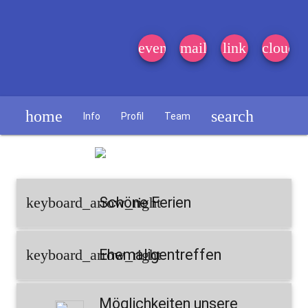
event_note
mail
link
cloud
home
search
Info
Profil
Team
Schülerzeitung
keyboard_arrow_right
Schöne Ferien
keyboard_arrow_right
Ehemaligentreffen
Möglichkeiten unsere