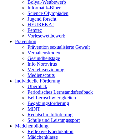
Bolyai-Wettbewerb
Informatik-Biber
Science Olympiaden
Jugend forscht
HEUREKA!
Femtec
Vorlesewettbewerb
Prävention
Prävention sexualisierte Gewalt
Verhaltenskodex
Gesundheitstage
Info Norovirus
Verkehrserziehung
Medienscouts
Individuelle Förderung
Überblick
Periodisches Lernstandsfeedback
Bei Lernschwierigkeiten
Begabungsförderung
MINT
Rechtschreibförderung
Schule und Leistungssport
Mädchenbildung
Reflexive Koedukation
Mädchenklasse