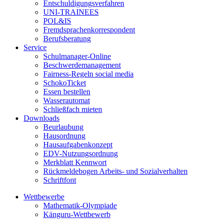
Entschuldigungsverfahren
UNI-TRAINEES
POL&IS
Fremdsprachenkorrespondent
Berufsberatung
Service
Schulmanager-Online
Beschwerdemanagement
Fairness-Regeln social media
SchokoTicket
Essen bestellen
Wasserautomat
Schließfach mieten
Downloads
Beurlaubung
Hausordnung
Hausaufgabenkonzept
EDV-Nutzungsordnung
Merkblatt Kennwort
Rückmeldebogen Arbeits- und Sozialverhalten
Schriftfont
Wettbewerbe
Mathematik-Olympiade
Känguru-Wettbewerb