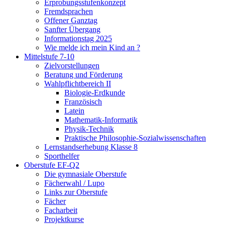
Erprobungsstufenkonzept
Fremdsprachen
Offener Ganztag
Sanfter Übergang
Informationstag 2025
Wie melde ich mein Kind an ?
Mittelstufe 7-10
Zielvorstellungen
Beratung und Förderung
Wahlpflichtbereich II
Biologie-Erdkunde
Französisch
Latein
Mathematik-Informatik
Physik-Technik
Praktische Philosophie-Sozialwissenschaften
Lernstandserhebung Klasse 8
Sporthelfer
Oberstufe EF-Q2
Die gymnasiale Oberstufe
Fächerwahl / Lupo
Links zur Oberstufe
Fächer
Facharbeit
Projektkurse