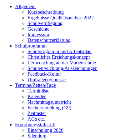
Allgemein
Kurzbeschreibung
Ergebnisse Qualitätsanalyse 2022
Schulverpflegung
Geschichte
Impressum
Datenschutzerklärung
Schulprogramm
Schulprogramm und Arbeitsplan
Christliches Erziehungskonzept
Lerncoaching an der Marienschule
Schulentwicklung/Auszeichnungen
Feedback-Kultur
Umfrageergebnisse
Termine/Zeiten/Tage
Terminliste
Kalender
Nachmittagsunterricht
Fächerverteilung (G9)
Zeitraster
AGs etc.
Erprobungsstufe 5-6
Einschulung 2026
Silentium