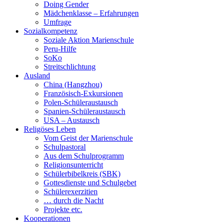
Doing Gender
Mädchenklasse – Erfahrungen
Umfrage
Sozialkompetenz
Soziale Aktion Marienschule
Peru-Hilfe
SoKo
Streitschlichtung
Ausland
China (Hangzhou)
Französisch-Exkursionen
Polen-Schüleraustausch
Spanien-Schüleraustausch
USA – Austausch
Religöses Leben
Vom Geist der Marienschule
Schulpastoral
Aus dem Schulprogramm
Religionsunterricht
Schülerbibelkreis (SBK)
Gottesdienste und Schulgebet
Schülerexerzitien
… durch die Nacht
Projekte etc.
Kooperationen