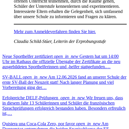
offenen Unterricht teilnehmen, durch die Räume gehen,
Schüler der Unterstufe kennenlernen und experimentieren.
Interessierte Eltern erhalten die Gelegenheit, sich umfassend
über unsere Schule zu informieren und Fragen zu klären.
Mehr zum Anmeldeverfahren finden Sie hier.
Claudia Schild-Stüer, Leiterin der Erprobungsstufe
Neue Sporthelfer zertifiziert
open_in_new
Gestern hat um 14:00
Uhr im Rathaus die offizielle Übergabe der Zertifikate an die neu
ausgebildeten Sporthelferinnen und -helfer stattgefunden.…
SV-BALL
open_in_new
Am 12.06.2026 fand an unserer Schule der
erste SV-Ball der Neuzeit statt! Nach langer Planung und viel
Vorbereitung ging der…
Erfolgreiche DELF-Prüfungen
open_in_new
Wir freuen uns, dass
in diesem Jahr 13 Schülerinnen und Schüler die französischen
Sprachprüfungen erfolgreich bestanden haben. Besonders erfreulich
ist,…
Quisiera una Coca-Cola Zero, por favor
open_in_new
Am
Donnerstag unternahmen die beiden Spanischkurse der EF