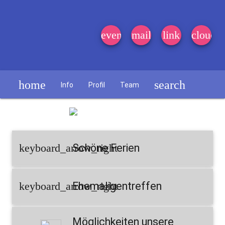
event_note
mail
link
cloud
home
search
Info
Profil
Team
Schülerzeitung
keyboard_arrow_right
Schöne Ferien
keyboard_arrow_right
Ehemaligentreffen
Möglichkeiten unsere