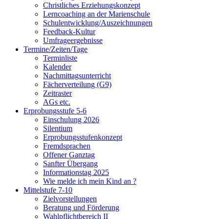
Christliches Erziehungskonzept
Lerncoaching an der Marienschule
Schulentwicklung/Auszeichnungen
Feedback-Kultur
Umfrageergebnisse
Termine/Zeiten/Tage
Terminliste
Kalender
Nachmittagsunterricht
Fächerverteilung (G9)
Zeitraster
AGs etc.
Erprobungsstufe 5-6
Einschulung 2026
Silentium
Erprobungsstufenkonzept
Fremdsprachen
Offener Ganztag
Sanfter Übergang
Informationstag 2025
Wie melde ich mein Kind an ?
Mittelstufe 7-10
Zielvorstellungen
Beratung und Förderung
Wahlpflichtbereich II