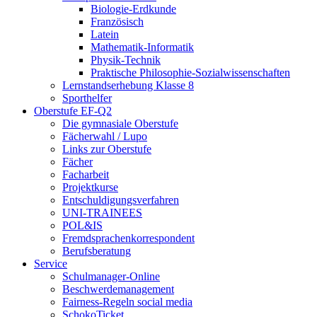
Biologie-Erdkunde
Französisch
Latein
Mathematik-Informatik
Physik-Technik
Praktische Philosophie-Sozialwissenschaften
Lernstandserhebung Klasse 8
Sporthelfer
Oberstufe EF-Q2
Die gymnasiale Oberstufe
Fächerwahl / Lupo
Links zur Oberstufe
Fächer
Facharbeit
Projektkurse
Entschuldigungsverfahren
UNI-TRAINEES
POL&IS
Fremdsprachenkorrespondent
Berufsberatung
Service
Schulmanager-Online
Beschwerdemanagement
Fairness-Regeln social media
SchokoTicket