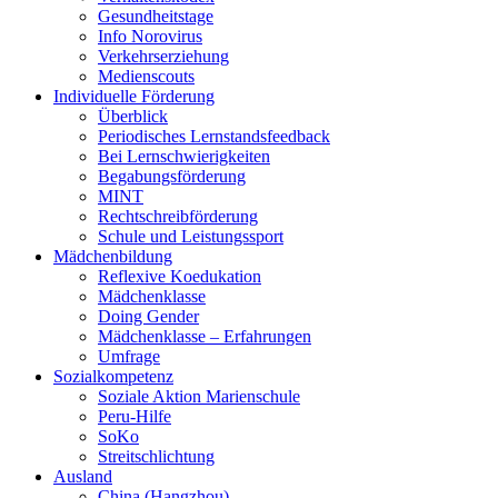
Gesundheitstage
Info Norovirus
Verkehrserziehung
Medienscouts
Individuelle Förderung
Überblick
Periodisches Lernstandsfeedback
Bei Lernschwierigkeiten
Begabungsförderung
MINT
Rechtschreibförderung
Schule und Leistungssport
Mädchenbildung
Reflexive Koedukation
Mädchenklasse
Doing Gender
Mädchenklasse – Erfahrungen
Umfrage
Sozialkompetenz
Soziale Aktion Marienschule
Peru-Hilfe
SoKo
Streitschlichtung
Ausland
China (Hangzhou)