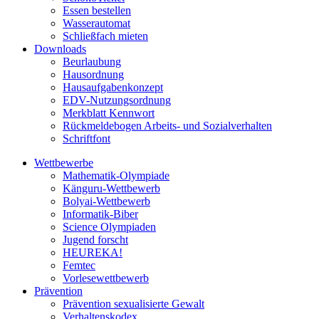
Essen bestellen
Wasserautomat
Schließfach mieten
Downloads
Beurlaubung
Hausordnung
Hausaufgabenkonzept
EDV-Nutzungsordnung
Merkblatt Kennwort
Rückmeldebogen Arbeits- und Sozialverhalten
Schriftfont
Wettbewerbe
Mathematik-Olympiade
Känguru-Wettbewerb
Bolyai-Wettbewerb
Informatik-Biber
Science Olympiaden
Jugend forscht
HEUREKA!
Femtec
Vorlesewettbewerb
Prävention
Prävention sexualisierte Gewalt
Verhaltenskodex