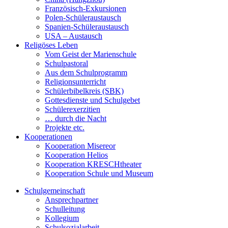
Französisch-Exkursionen
Polen-Schüleraustausch
Spanien-Schüleraustausch
USA – Austausch
Religöses Leben
Vom Geist der Marienschule
Schulpastoral
Aus dem Schulprogramm
Religionsunterricht
Schülerbibelkreis (SBK)
Gottesdienste und Schulgebet
Schülerexerzitien
… durch die Nacht
Projekte etc.
Kooperationen
Kooperation Misereor
Kooperation Helios
Kooperation KRESCHtheater
Kooperation Schule und Museum
Schulgemeinschaft
Ansprechpartner
Schulleitung
Kollegium
Schulsozialarbeit