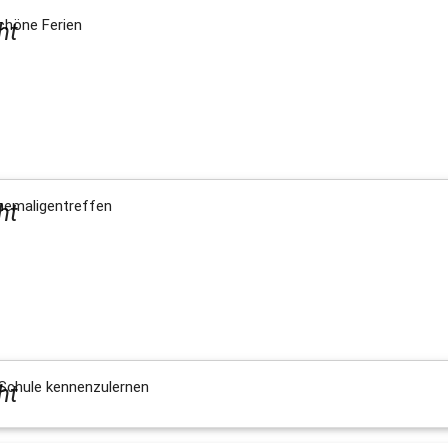
chöne Ferien
ht
hemaligentreffen
ht
 Schule kennenzulernen
ht