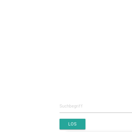
Kooperation Misereor
Kooperation Helios
Kooperation K
Schulgemeinschaft
Ansprechpartner
Schulleitung
Kollegium
Schulsozialar
Förderverein
Überblick
Mitgliedschaft
Kontakt
LOS