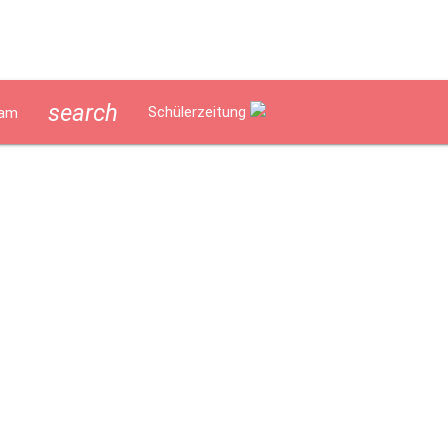
search
Schülerzeitung
am
lverpflegung
Geschichte
Impressum
Datenschutzerklär
ept
Lerncoaching an der Marienschule
Schulentwicklung/Au