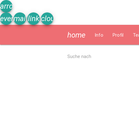
arrow_upward
event_note
mail
link
cloud
home
Info
Profil
Te
Allgemein
Suche nach
Kurzbeschreibung
Ergebnisse Qualitätsanalyse 2022
Schu
Schulprogramm
Schulprogramm und Arbeitsplan
Christliches Erziehungskonz
Termine/Zeiten/Tage