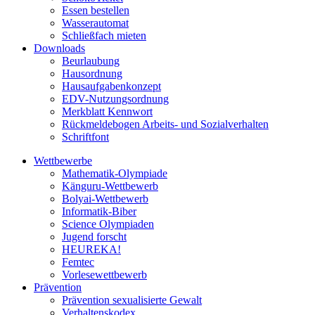
Essen bestellen
Wasserautomat
Schließfach mieten
Downloads
Beurlaubung
Hausordnung
Hausaufgabenkonzept
EDV-Nutzungsordnung
Merkblatt Kennwort
Rückmeldebogen Arbeits- und Sozialverhalten
Schriftfont
Wettbewerbe
Mathematik-Olympiade
Känguru-Wettbewerb
Bolyai-Wettbewerb
Informatik-Biber
Science Olympiaden
Jugend forscht
HEUREKA!
Femtec
Vorlesewettbewerb
Prävention
Prävention sexualisierte Gewalt
Verhaltenskodex