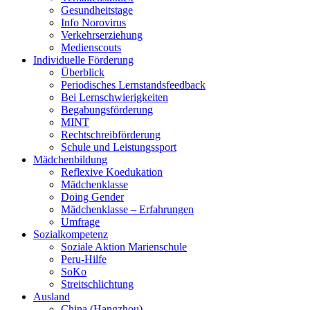
Gesundheitstage
Info Norovirus
Verkehrserziehung
Medienscouts
Individuelle Förderung
Überblick
Periodisches Lernstandsfeedback
Bei Lernschwierigkeiten
Begabungsförderung
MINT
Rechtschreibförderung
Schule und Leistungssport
Mädchenbildung
Reflexive Koedukation
Mädchenklasse
Doing Gender
Mädchenklasse – Erfahrungen
Umfrage
Sozialkompetenz
Soziale Aktion Marienschule
Peru-Hilfe
SoKo
Streitschlichtung
Ausland
China (Hangzhou)