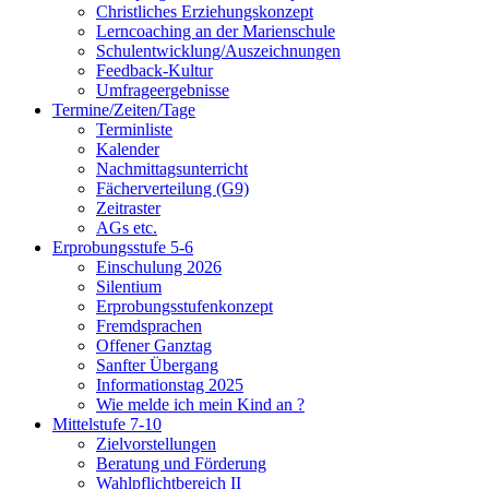
Christliches Erziehungskonzept
Lerncoaching an der Marienschule
Schulentwicklung/Auszeichnungen
Feedback-Kultur
Umfrageergebnisse
Termine/Zeiten/Tage
Terminliste
Kalender
Nachmittagsunterricht
Fächerverteilung (G9)
Zeitraster
AGs etc.
Erprobungsstufe 5-6
Einschulung 2026
Silentium
Erprobungsstufenkonzept
Fremdsprachen
Offener Ganztag
Sanfter Übergang
Informationstag 2025
Wie melde ich mein Kind an ?
Mittelstufe 7-10
Zielvorstellungen
Beratung und Förderung
Wahlpflichtbereich II