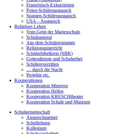
Französisch-Exkursionen
Polen-Schüleraustausch
Spanien-Schüleraustausch
USA – Austausch
Religöses Leben
Vom Geist der Marienschule
Schulpastoral
Aus dem Schulprogramm
Religionsunterricht
Schülerbibelkreis (SBK)
Gottesdienste und Schulgebet
Schülerexerzitien
… durch die Nacht
Projekte etc.
Kooperationen
Kooperation Misereor
Kooperation Helios
Kooperation KRESCHtheater
Kooperation Schule und Museum
Schulgemeinschaft
Ansprechpartner
Schulleitung
Kollegium
Schulsozialarbeit