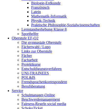
Biologie-Erdkunde
Französisch
Latein
Mathematik-Informatik
Physik-Technik
Praktische Philosophie-Sozialwissenschaften
Lernstandserhebung Klasse 8
Sporthelfer
Oberstufe EF-Q2
Die gymnasiale Oberstufe
Fächerwahl / Lupo
Links zur Oberstufe
Fächer
Facharbeit
Projektkurse
Entschuldigungsverfahren
UNI-TRAINEES
POL&IS
Fremdsprachenkorrespondent
Berufsberatung
Service
Schulmanager-Online
Beschwerdemanagement
Fairness-Regeln social media
SchokoTicket