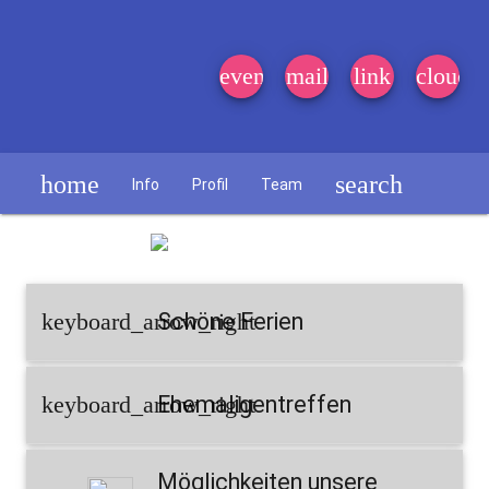
event_note
mail
link
cloud
home
search
Info
Profil
Team
Schülerzeitung
keyboard_arrow_right
Schöne Ferien
keyboard_arrow_right
Ehemaligentreffen
Möglichkeiten unsere