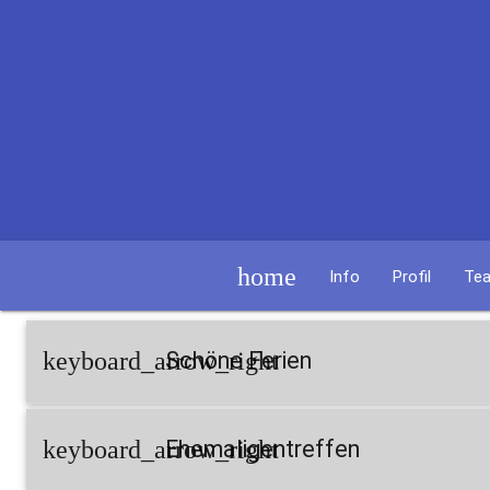
home
Info
Profil
Te
keyboard_arrow_right
Schöne Ferien
keyboard_arrow_right
Ehemaligentreffen