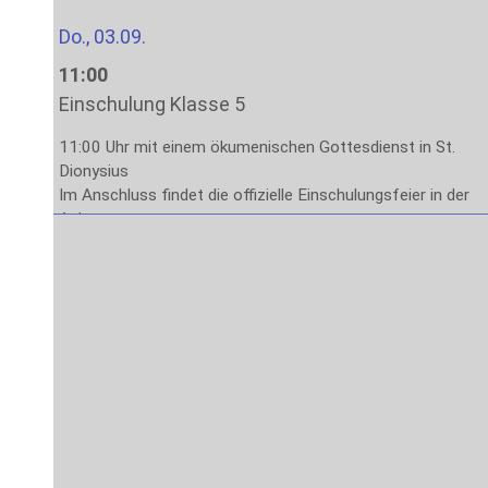
Do., 03.09.
11:00
Einschulung Klasse 5
11:00 Uhr mit einem ökumenischen Gottesdienst in St.
Dionysius
Im Anschluss findet die offizielle Einschulungsfeier in der
Aula statt.
Das Ende der Veranstaltung ist gegen 13:00 Uhr
vorgesehen.
Fr., 04.09.
8:00
Stufe 5: Lernen lernen
1. – 4. Stunde: Methodenlernen mit den Klassenleitungen
Sa., 05.09. – Fr., 11.09.