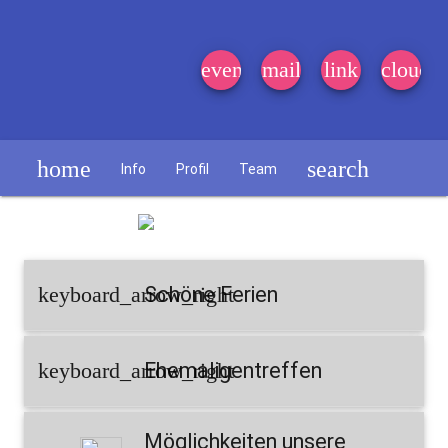
event_note
mail
link
cloud
home
search
Info
Profil
Team
Schülerzeitung
keyboard_arrow_right
Schöne Ferien
keyboard_arrow_right
Ehemaligentreffen
Möglichkeiten unsere