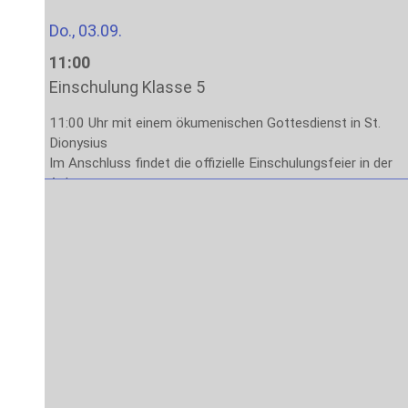
Do., 03.09.
11:00
Einschulung Klasse 5
11:00 Uhr mit einem ökumenischen Gottesdienst in St.
Dionysius
Im Anschluss findet die offizielle Einschulungsfeier in der
Aula statt.
Das Ende der Veranstaltung ist gegen 13:00 Uhr
vorgesehen.
Fr., 04.09.
8:00
Stufe 5: Lernen lernen
1. – 4. Stunde: Methodenlernen mit den Klassenleitungen
Sa., 05.09. – Fr., 11.09.