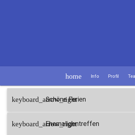
home
Info
Profil
Te
keyboard_arrow_right
Schöne Ferien
keyboard_arrow_right
Ehemaligentreffen