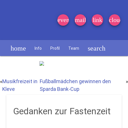
event_note
mail
link
cloud
home
search
Info
Profil
Team
Schülerzeitung
«
Musikfreizeit in
Fußballmädchen gewinnen den
»
Kleve
Sparda Bank-Cup
Gedanken zur Fastenzeit