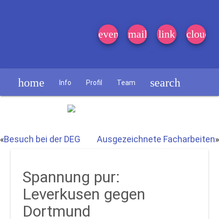
event_note
mail
link
cloud
home
search
Info
Profil
Team
Schülerzeitung
«
Besuch bei der DEG
Ausgezeichnete Facharbeiten
»
Spannung pur:
Leverkusen gegen
Dortmund