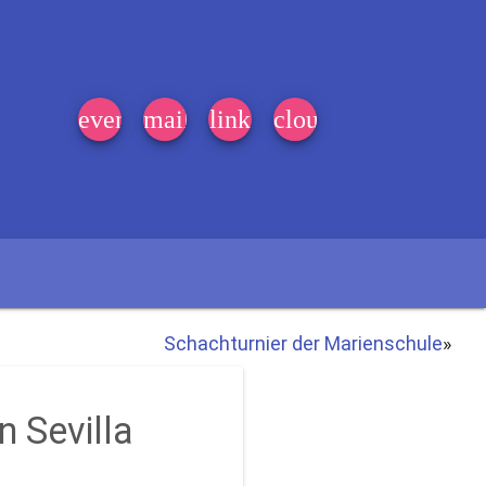
event_note
mail
link
cloud
Schachturnier der Marienschule
»
n Sevilla