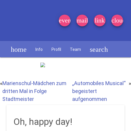
event_note
mail
link
cloud
home
search
Info
Profil
Team
Schülerzeitung
«
Marienschul-Mädchen zum
„Automobiles Musical“
»
dritten Mal in Folge
begeistert
Stadtmeister
aufgenommen
Oh, happy day!