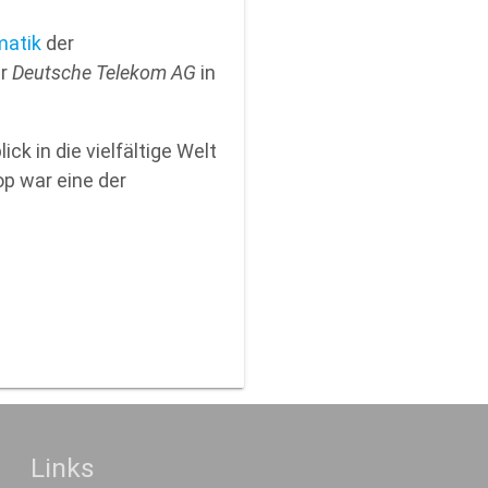
matik
der
er
Deutsche Telekom AG
in
ck in die vielfältige Welt
p war eine der
Links