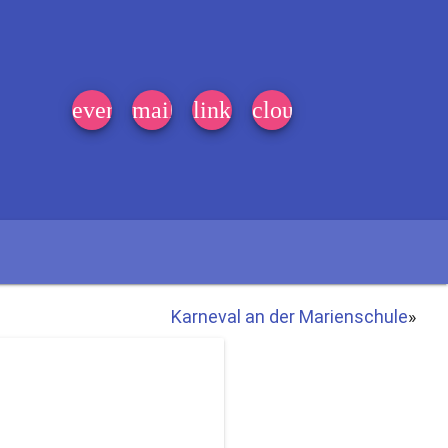
event_note
mail
link
cloud
Karneval an der Marienschule
»