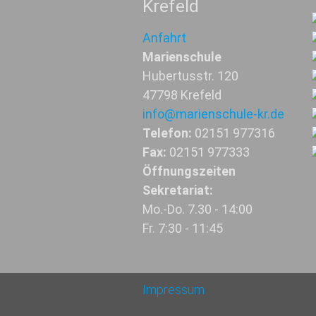
Krefeld
Anfahrt
Marienschule
Hubertusstr. 120
47798 Krefeld
info@marienschule-kr.de
Telefon:
02151 977316
Fax:
02151 977333
Öffnungszeiten
Sekretariat:
Mo.-Do. 7.30 - 14:00
Fr. 7:30 - 11:45
Impressum