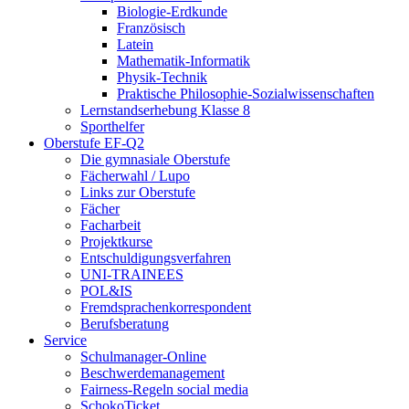
Biologie-Erdkunde
Französisch
Latein
Mathematik-Informatik
Physik-Technik
Praktische Philosophie-Sozialwissenschaften
Lernstandserhebung Klasse 8
Sporthelfer
Oberstufe EF-Q2
Die gymnasiale Oberstufe
Fächerwahl / Lupo
Links zur Oberstufe
Fächer
Facharbeit
Projektkurse
Entschuldigungsverfahren
UNI-TRAINEES
POL&IS
Fremdsprachenkorrespondent
Berufsberatung
Service
Schulmanager-Online
Beschwerdemanagement
Fairness-Regeln social media
SchokoTicket