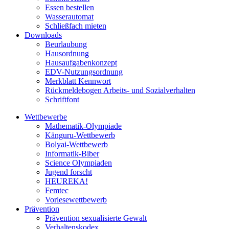
Essen bestellen
Wasserautomat
Schließfach mieten
Downloads
Beurlaubung
Hausordnung
Hausaufgabenkonzept
EDV-Nutzungsordnung
Merkblatt Kennwort
Rückmeldebogen Arbeits- und Sozialverhalten
Schriftfont
Wettbewerbe
Mathematik-Olympiade
Känguru-Wettbewerb
Bolyai-Wettbewerb
Informatik-Biber
Science Olympiaden
Jugend forscht
HEUREKA!
Femtec
Vorlesewettbewerb
Prävention
Prävention sexualisierte Gewalt
Verhaltenskodex