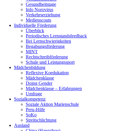
Gesundheitstage
Info Norovirus
Verkehrserziehung
Medienscouts
Individuelle Förderung
Überblick
Periodisches Lernstandsfeedback
Bei Lernschwierigkeiten
Begabungsförderung
MINT
Rechtschreibförderung
Schule und Leistungssport
Mädchenbildung
Reflexive Koedukation
Mädchenklasse
Doing Gender
Mädchenklasse – Erfahrungen
Umfrage
Sozialkompetenz
Soziale Aktion Marienschule
Peru-Hilfe
SoKo
Streitschlichtung
Ausland
China (Hangzhou)