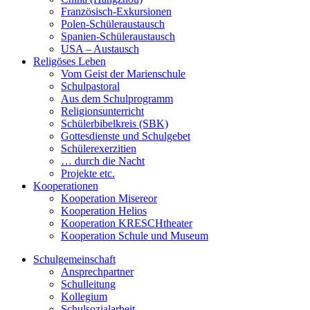
Französisch-Exkursionen
Polen-Schüleraustausch
Spanien-Schüleraustausch
USA – Austausch
Religöses Leben
Vom Geist der Marienschule
Schulpastoral
Aus dem Schulprogramm
Religionsunterricht
Schülerbibelkreis (SBK)
Gottesdienste und Schulgebet
Schülerexerzitien
… durch die Nacht
Projekte etc.
Kooperationen
Kooperation Misereor
Kooperation Helios
Kooperation KRESCHtheater
Kooperation Schule und Museum
Schulgemeinschaft
Ansprechpartner
Schulleitung
Kollegium
Schulsozialarbeit