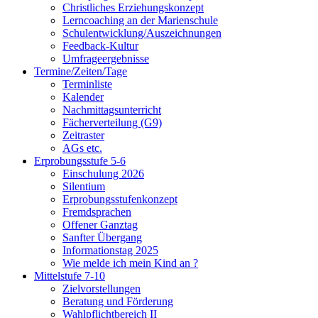
Christliches Erziehungskonzept
Lerncoaching an der Marienschule
Schulentwicklung/Auszeichnungen
Feedback-Kultur
Umfrageergebnisse
Termine/Zeiten/Tage
Terminliste
Kalender
Nachmittagsunterricht
Fächerverteilung (G9)
Zeitraster
AGs etc.
Erprobungsstufe 5-6
Einschulung 2026
Silentium
Erprobungsstufenkonzept
Fremdsprachen
Offener Ganztag
Sanfter Übergang
Informationstag 2025
Wie melde ich mein Kind an ?
Mittelstufe 7-10
Zielvorstellungen
Beratung und Förderung
Wahlpflichtbereich II