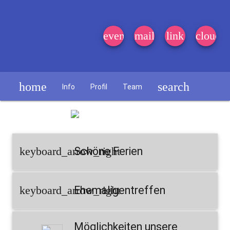
event_note
mail
link
cloud
home
search
Info
Profil
Team
Schülerzeitung
keyboard_arrow_right
Schöne Ferien
keyboard_arrow_right
Ehemaligentreffen
Möglichkeiten unsere