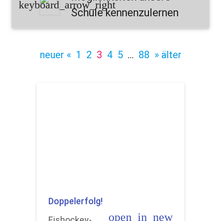
keyboard_arrow_right
Schule kennenzulernen
neuer «
1
2
3
4
5
…
88
» älter
Doppelerfolg!
open_in_new
Eishockey-