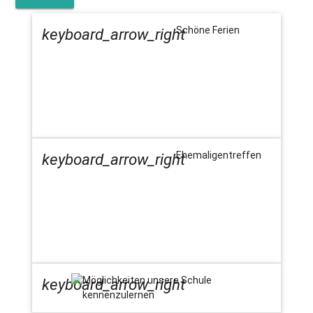
Schöne Ferien
keyboard_arrow_right
Ehemaligentreffen
keyboard_arrow_right
Möglichkeiten unsere Schule
keyboard_arrow_right
kennenzulernen