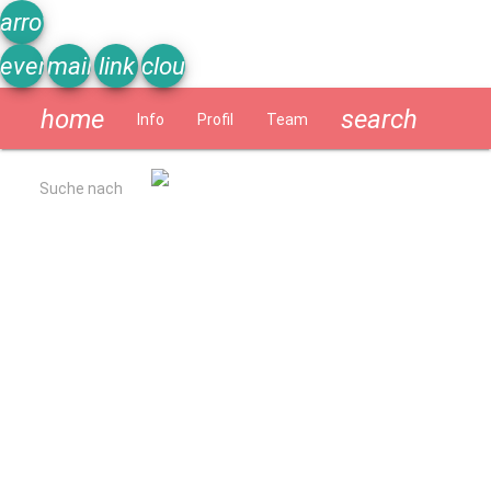
arrow_upward
event_note
mail
link
cloud
home
search
Info
Profil
Team
Schülerzeitung
Suche nach
Allgemein
Kurzbeschreibung
Ergebnisse Qualitätsanalyse 2022
Schulverpflegung
Geschichte
Impressum
Datenschutzerklärung
Schulprogramm