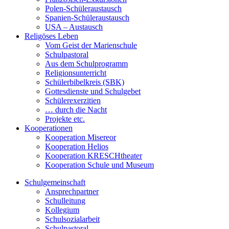
Polen-Schüleraustausch
Spanien-Schüleraustausch
USA – Austausch
Religöses Leben
Vom Geist der Marienschule
Schulpastoral
Aus dem Schulprogramm
Religionsunterricht
Schülerbibelkreis (SBK)
Gottesdienste und Schulgebet
Schülerexerzitien
… durch die Nacht
Projekte etc.
Kooperationen
Kooperation Misereor
Kooperation Helios
Kooperation KRESCHtheater
Kooperation Schule und Museum
Schulgemeinschaft
Ansprechpartner
Schulleitung
Kollegium
Schulsozialarbeit
Schulpastoral