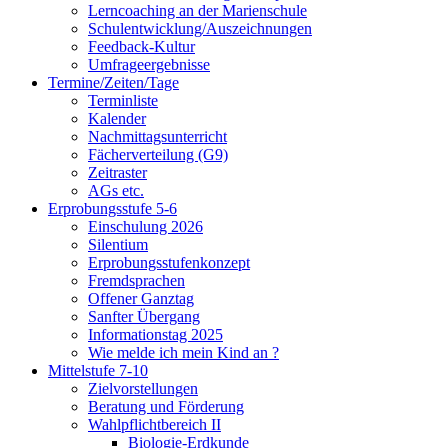
Lerncoaching an der Marienschule
Schulentwicklung/Auszeichnungen
Feedback-Kultur
Umfrageergebnisse
Termine/Zeiten/Tage
Terminliste
Kalender
Nachmittagsunterricht
Fächerverteilung (G9)
Zeitraster
AGs etc.
Erprobungsstufe 5-6
Einschulung 2026
Silentium
Erprobungsstufenkonzept
Fremdsprachen
Offener Ganztag
Sanfter Übergang
Informationstag 2025
Wie melde ich mein Kind an ?
Mittelstufe 7-10
Zielvorstellungen
Beratung und Förderung
Wahlpflichtbereich II
Biologie-Erdkunde