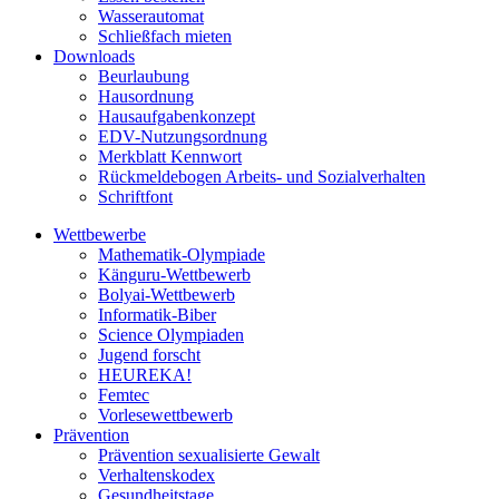
Wasserautomat
Schließfach mieten
Downloads
Beurlaubung
Hausordnung
Hausaufgabenkonzept
EDV-Nutzungsordnung
Merkblatt Kennwort
Rückmeldebogen Arbeits- und Sozialverhalten
Schriftfont
Wettbewerbe
Mathematik-Olympiade
Känguru-Wettbewerb
Bolyai-Wettbewerb
Informatik-Biber
Science Olympiaden
Jugend forscht
HEUREKA!
Femtec
Vorlesewettbewerb
Prävention
Prävention sexualisierte Gewalt
Verhaltenskodex
Gesundheitstage