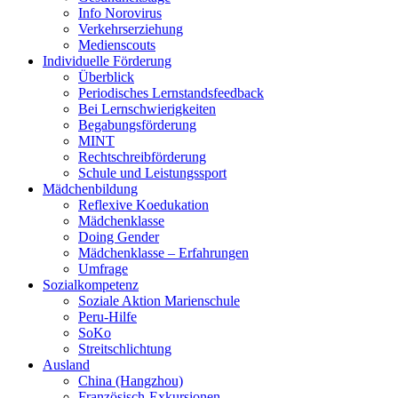
Info Norovirus
Verkehrserziehung
Medienscouts
Individuelle Förderung
Überblick
Periodisches Lernstandsfeedback
Bei Lernschwierigkeiten
Begabungsförderung
MINT
Rechtschreibförderung
Schule und Leistungssport
Mädchenbildung
Reflexive Koedukation
Mädchenklasse
Doing Gender
Mädchenklasse – Erfahrungen
Umfrage
Sozialkompetenz
Soziale Aktion Marienschule
Peru-Hilfe
SoKo
Streitschlichtung
Ausland
China (Hangzhou)
Französisch-Exkursionen