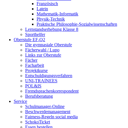
Französisch
Latein
Mathematik-Informatik
Physik-Technik
Praktische Philosophie-Sozialwissenschaften
Lernstandserhebung Klasse 8
Sporthelfer
Oberstufe EF-Q2
Die gymnasiale Oberstufe
Fächerwahl / Lupo
Links zur Oberstufe
Fächer
Facharbeit
Projektkurse
Entschuldigungsverfahren
UNI-TRAINEES
POL&IS
Fremdsprachenkorrespondent
Berufsberatung
Service
Schulmanager-Online
Beschwerdemanagement
Fairness-Regeln social media
SchokoTicket
Essen bestellen