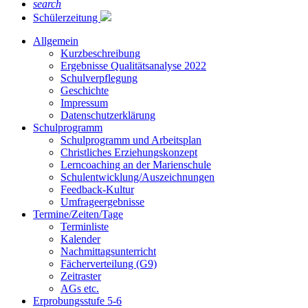
search
Schülerzeitung
Allgemein
Kurzbeschreibung
Ergebnisse Qualitätsanalyse 2022
Schulverpflegung
Geschichte
Impressum
Datenschutzerklärung
Schulprogramm
Schulprogramm und Arbeitsplan
Christliches Erziehungskonzept
Lerncoaching an der Marienschule
Schulentwicklung/Auszeichnungen
Feedback-Kultur
Umfrageergebnisse
Termine/Zeiten/Tage
Terminliste
Kalender
Nachmittagsunterricht
Fächerverteilung (G9)
Zeitraster
AGs etc.
Erprobungsstufe 5-6