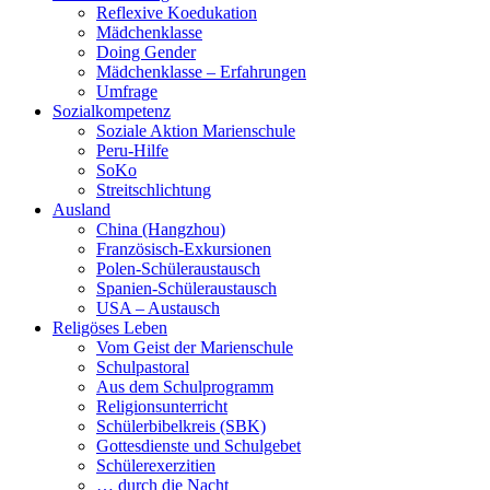
Reflexive Koedukation
Mädchenklasse
Doing Gender
Mädchenklasse – Erfahrungen
Umfrage
Sozialkompetenz
Soziale Aktion Marienschule
Peru-Hilfe
SoKo
Streitschlichtung
Ausland
China (Hangzhou)
Französisch-Exkursionen
Polen-Schüleraustausch
Spanien-Schüleraustausch
USA – Austausch
Religöses Leben
Vom Geist der Marienschule
Schulpastoral
Aus dem Schulprogramm
Religionsunterricht
Schülerbibelkreis (SBK)
Gottesdienste und Schulgebet
Schülerexerzitien
… durch die Nacht