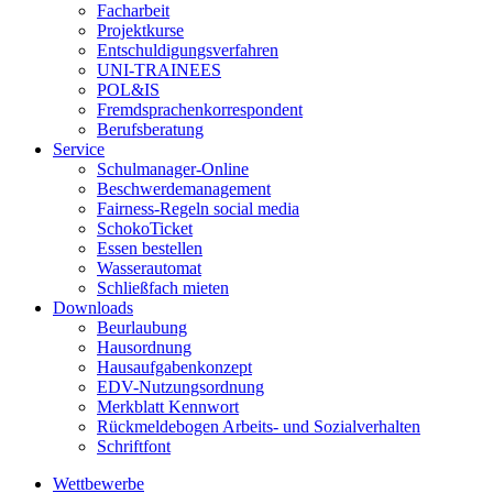
Facharbeit
Projektkurse
Entschuldigungsverfahren
UNI-TRAINEES
POL&IS
Fremdsprachenkorrespondent
Berufsberatung
Service
Schulmanager-Online
Beschwerdemanagement
Fairness-Regeln social media
SchokoTicket
Essen bestellen
Wasserautomat
Schließfach mieten
Downloads
Beurlaubung
Hausordnung
Hausaufgabenkonzept
EDV-Nutzungsordnung
Merkblatt Kennwort
Rückmeldebogen Arbeits- und Sozialverhalten
Schriftfont
Wettbewerbe