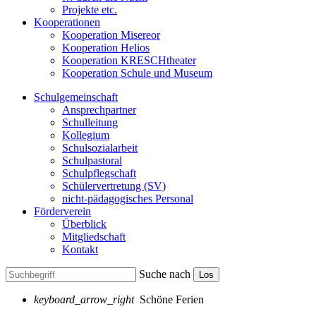
Projekte etc.
Kooperationen
Kooperation Misereor
Kooperation Helios
Kooperation KRESCHtheater
Kooperation Schule und Museum
Schulgemeinschaft
Ansprechpartner
Schulleitung
Kollegium
Schulsozialarbeit
Schulpastoral
Schulpflegschaft
Schülervertretung (SV)
nicht-pädagogisches Personal
Förderverein
Überblick
Mitgliedschaft
Kontakt
Suche nach
Los
keyboard_arrow_right
Schöne Ferien