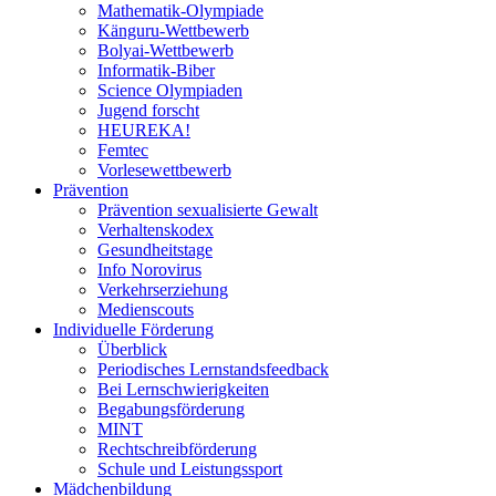
Mathematik-Olympiade
Känguru-Wettbewerb
Bolyai-Wettbewerb
Informatik-Biber
Science Olympiaden
Jugend forscht
HEUREKA!
Femtec
Vorlesewettbewerb
Prävention
Prävention sexualisierte Gewalt
Verhaltenskodex
Gesundheitstage
Info Norovirus
Verkehrserziehung
Medienscouts
Individuelle Förderung
Überblick
Periodisches Lernstandsfeedback
Bei Lernschwierigkeiten
Begabungsförderung
MINT
Rechtschreibförderung
Schule und Leistungssport
Mädchenbildung