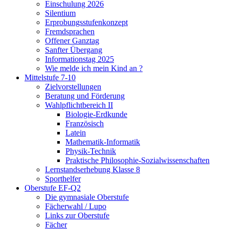
Einschulung 2026
Silentium
Erprobungsstufenkonzept
Fremdsprachen
Offener Ganztag
Sanfter Übergang
Informationstag 2025
Wie melde ich mein Kind an ?
Mittelstufe 7-10
Zielvorstellungen
Beratung und Förderung
Wahlpflichtbereich II
Biologie-Erdkunde
Französisch
Latein
Mathematik-Informatik
Physik-Technik
Praktische Philosophie-Sozialwissenschaften
Lernstandserhebung Klasse 8
Sporthelfer
Oberstufe EF-Q2
Die gymnasiale Oberstufe
Fächerwahl / Lupo
Links zur Oberstufe
Fächer