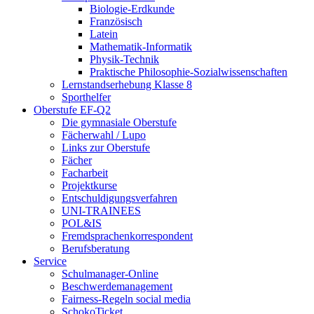
Biologie-Erdkunde
Französisch
Latein
Mathematik-Informatik
Physik-Technik
Praktische Philosophie-Sozialwissenschaften
Lernstandserhebung Klasse 8
Sporthelfer
Oberstufe EF-Q2
Die gymnasiale Oberstufe
Fächerwahl / Lupo
Links zur Oberstufe
Fächer
Facharbeit
Projektkurse
Entschuldigungsverfahren
UNI-TRAINEES
POL&IS
Fremdsprachenkorrespondent
Berufsberatung
Service
Schulmanager-Online
Beschwerdemanagement
Fairness-Regeln social media
SchokoTicket