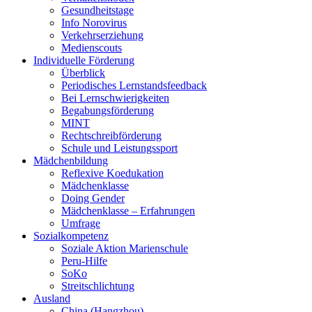
Gesundheitstage
Info Norovirus
Verkehrserziehung
Medienscouts
Individuelle Förderung
Überblick
Periodisches Lernstandsfeedback
Bei Lernschwierigkeiten
Begabungsförderung
MINT
Rechtschreibförderung
Schule und Leistungssport
Mädchenbildung
Reflexive Koedukation
Mädchenklasse
Doing Gender
Mädchenklasse – Erfahrungen
Umfrage
Sozialkompetenz
Soziale Aktion Marienschule
Peru-Hilfe
SoKo
Streitschlichtung
Ausland
China (Hangzhou)