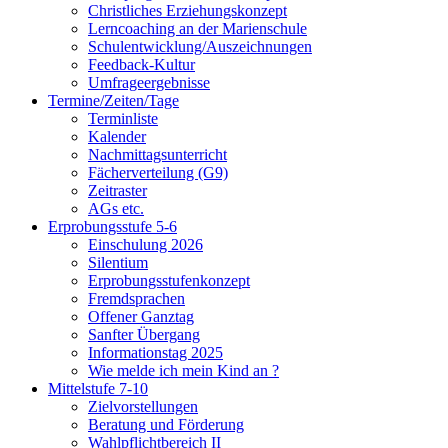
Christliches Erziehungskonzept
Lerncoaching an der Marienschule
Schulentwicklung/Auszeichnungen
Feedback-Kultur
Umfrageergebnisse
Termine/Zeiten/Tage
Terminliste
Kalender
Nachmittagsunterricht
Fächerverteilung (G9)
Zeitraster
AGs etc.
Erprobungsstufe 5-6
Einschulung 2026
Silentium
Erprobungsstufenkonzept
Fremdsprachen
Offener Ganztag
Sanfter Übergang
Informationstag 2025
Wie melde ich mein Kind an ?
Mittelstufe 7-10
Zielvorstellungen
Beratung und Förderung
Wahlpflichtbereich II