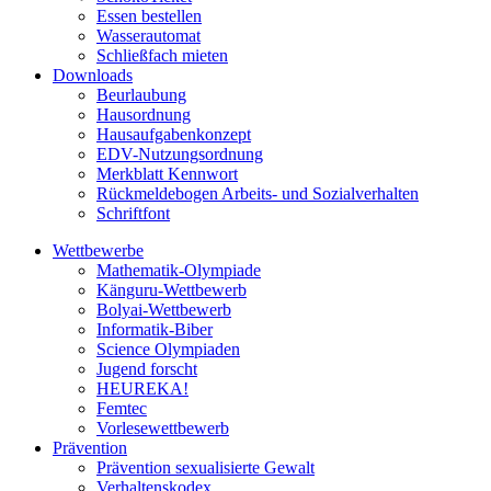
Essen bestellen
Wasserautomat
Schließfach mieten
Downloads
Beurlaubung
Hausordnung
Hausaufgabenkonzept
EDV-Nutzungsordnung
Merkblatt Kennwort
Rückmeldebogen Arbeits- und Sozialverhalten
Schriftfont
Wettbewerbe
Mathematik-Olympiade
Känguru-Wettbewerb
Bolyai-Wettbewerb
Informatik-Biber
Science Olympiaden
Jugend forscht
HEUREKA!
Femtec
Vorlesewettbewerb
Prävention
Prävention sexualisierte Gewalt
Verhaltenskodex