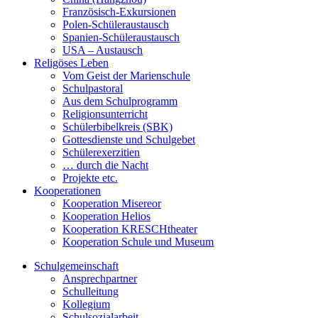
Französisch-Exkursionen
Polen-Schüleraustausch
Spanien-Schüleraustausch
USA – Austausch
Religöses Leben
Vom Geist der Marienschule
Schulpastoral
Aus dem Schulprogramm
Religionsunterricht
Schülerbibelkreis (SBK)
Gottesdienste und Schulgebet
Schülerexerzitien
… durch die Nacht
Projekte etc.
Kooperationen
Kooperation Misereor
Kooperation Helios
Kooperation KRESCHtheater
Kooperation Schule und Museum
Schulgemeinschaft
Ansprechpartner
Schulleitung
Kollegium
Schulsozialarbeit