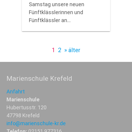
Samstag unsere neuen
Fünftklässlerinnen und
Fünftklässler an…
1
2
» älter
Marienschule Krefeld
Anfahrt
Marienschule
Hubertusstr. 120
47798 Krefeld
info@marienschule-kr.de
Telefon:
02151 977316