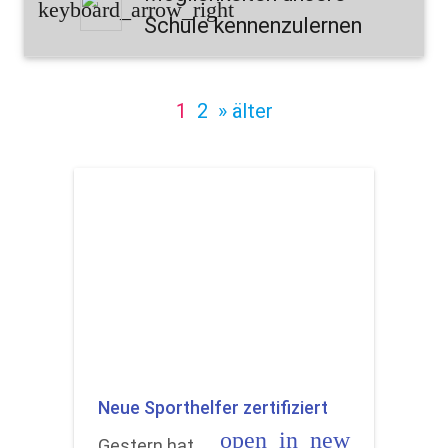
keyboard_arrow_right
Schule kennenzulernen
1
2
» älter
Neue Sporthelfer zertifiziert
open_in_new
Gestern hat