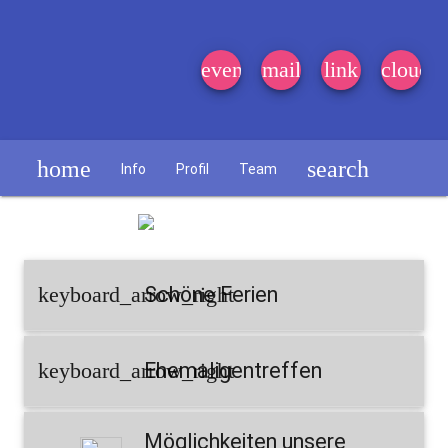
event_note
mail
link
cloud
home
search
Info
Profil
Team
Schülerzeitung
keyboard_arrow_right
Schöne Ferien
keyboard_arrow_right
Ehemaligentreffen
Möglichkeiten unsere