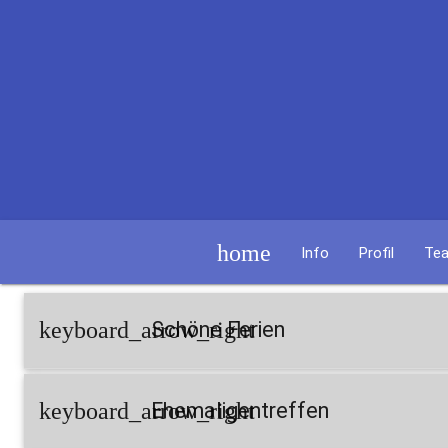
home
Info
Profil
Te
keyboard_arrow_right
Schöne Ferien
keyboard_arrow_right
Ehemaligentreffen