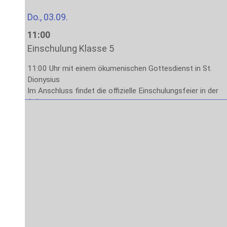
Do., 03.09.
11:00
Einschulung Klasse 5
11:00 Uhr mit einem ökumenischen Gottesdienst in St.
Dionysius
Im Anschluss findet die offizielle Einschulungsfeier in der
Aula statt.
Das Ende der Veranstaltung ist gegen 13:00 Uhr
vorgesehen.
Fr., 04.09.
8:00
Stufe 5: Lernen lernen
1. – 4. Stunde: Methodenlernen mit den Klassenleitungen
Sa., 05.09. – Fr., 11.09.