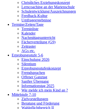
Christliches Erziehungskonzept
Lerncoaching an der Marienschule
Schulentwicklung/Auszeichnungen
Feedback-Kultur
Umfrageergebnisse
Termine/Zeiten/Tage
Terminliste
Kalender
Nachmittagsunterricht
Fächerverteilung (G9)
Zeitraster
AGs etc.
Erprobungsstufe 5-6
Einschulung 2026
Silentium
Erprobungsstufenkonzept
Fremdsprachen
Offener Ganztag
Sanfter Übergang
Informationstag 2025
Wie melde ich mein Kind an ?
Mittelstufe 7-10
Zielvorstellungen
Beratung und Förderung
Wahlpflichtbereich II