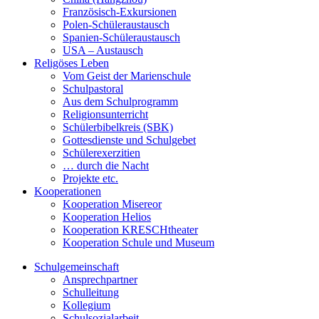
Französisch-Exkursionen
Polen-Schüleraustausch
Spanien-Schüleraustausch
USA – Austausch
Religöses Leben
Vom Geist der Marienschule
Schulpastoral
Aus dem Schulprogramm
Religionsunterricht
Schülerbibelkreis (SBK)
Gottesdienste und Schulgebet
Schülerexerzitien
… durch die Nacht
Projekte etc.
Kooperationen
Kooperation Misereor
Kooperation Helios
Kooperation KRESCHtheater
Kooperation Schule und Museum
Schulgemeinschaft
Ansprechpartner
Schulleitung
Kollegium
Schulsozialarbeit