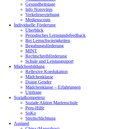
Gesundheitstage
Info Norovirus
Verkehrserziehung
Medienscouts
Individuelle Förderung
Überblick
Periodisches Lernstandsfeedback
Bei Lernschwierigkeiten
Begabungsförderung
MINT
Rechtschreibförderung
Schule und Leistungssport
Mädchenbildung
Reflexive Koedukation
Mädchenklasse
Doing Gender
Mädchenklasse – Erfahrungen
Umfrage
Sozialkompetenz
Soziale Aktion Marienschule
Peru-Hilfe
SoKo
Streitschlichtung
Ausland
China (Hangzhou)