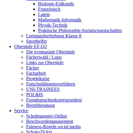
Biologie-Erdkunde
Französisch
Latein
Mathematik-Informatik
Physik-Technik
Praktische Philosophie-Sozialwissenschaften
Lernstandserhebung Klasse 8
Sporthelfer
Oberstufe EF-Q2
Die gymnasiale Oberstufe
Fächerwahl / Lupo
Links zur Oberstufe
Fächer
Facharbeit
Projektkurse
Entschuldigungsverfahren
UNI-TRAINEES
POL&IS
Fremdsprachenkorrespondent
Berufsberatung
Service
Schulmanager-Online
Beschwerdemanagement
Fairness-Regeln social media
SchokoTicket