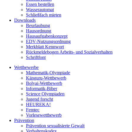
Essen bestellen
Wasserautomat
Schließfach mieten
Downloads
Beurlaubung
Hausordnung
Hausaufgabenkonzept
EDV-Nutzungsordnung
Merkblatt Kennwort
Rückmeldebogen Arbeits- und Sozialverhalten
Schriftfont
Wettbewerbe
Mathematik-Olympiade
Känguru-Wettbewerb
Bolyai-Wettbewerb
Informatik-Biber
Science Olympiaden
Jugend forscht
HEUREKA!
Femtec
Vorlesewettbewerb
Prävention
Prävention sexualisierte Gewalt
Verhaltenskodex