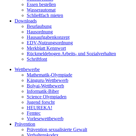
Essen bestellen
Wasserautomat
Schließfach mieten
Downloads
Beurlaubung
Hausordnung
Hausaufgabenkonzept
EDV-Nutzungsordnung
Merkblatt Kennwort
Rückmeldebogen Arbeits- und Sozialverhalten
Schriftfont
Wettbewerbe
Mathematik-Olympiade
Känguru-Wettbewerb
Bolyai-Wettbewerb
Informatik-Biber
Science Olympiaden
Jugend forscht
HEUREKA!
Femtec
Vorlesewettbewerb
Prävention
Prävention sexualisierte Gewalt
Verhaltenskodex