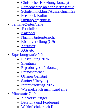
Christliches Erziehungskonzept
Lerncoaching an der Marienschule
Schulentwicklung/Auszeichnungen
Feedback-Kultur
Umfrageergebnisse
Termine/Zeiten/Tage
Terminliste
Kalender
Nachmittagsunterricht
Fächerverteilung (G9)
Zeitraster
AGs etc.
Erprobungsstufe 5-6
Einschulung 2026
Silentium
Erprobungsstufenkonzept
Fremdsprachen
Offener Ganztag
Sanfter Übergang
Informationstag 2025
Wie melde ich mein Kind an ?
Mittelstufe 7-10
Zielvorstellungen
Beratung und Förderung
Wahlpflichtbereich II