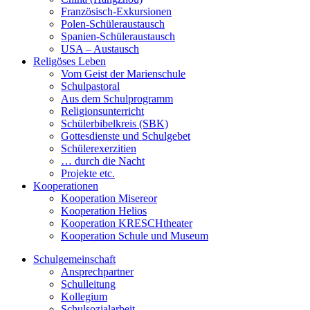
Französisch-Exkursionen
Polen-Schüleraustausch
Spanien-Schüleraustausch
USA – Austausch
Religöses Leben
Vom Geist der Marienschule
Schulpastoral
Aus dem Schulprogramm
Religionsunterricht
Schülerbibelkreis (SBK)
Gottesdienste und Schulgebet
Schülerexerzitien
… durch die Nacht
Projekte etc.
Kooperationen
Kooperation Misereor
Kooperation Helios
Kooperation KRESCHtheater
Kooperation Schule und Museum
Schulgemeinschaft
Ansprechpartner
Schulleitung
Kollegium
Schulsozialarbeit