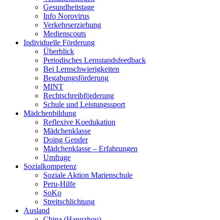
Gesundheitstage
Info Norovirus
Verkehrserziehung
Medienscouts
Individuelle Förderung
Überblick
Periodisches Lernstandsfeedback
Bei Lernschwierigkeiten
Begabungsförderung
MINT
Rechtschreibförderung
Schule und Leistungssport
Mädchenbildung
Reflexive Koedukation
Mädchenklasse
Doing Gender
Mädchenklasse – Erfahrungen
Umfrage
Sozialkompetenz
Soziale Aktion Marienschule
Peru-Hilfe
SoKo
Streitschlichtung
Ausland
China (Hangzhou)