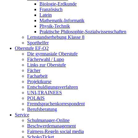
Biologie-Erdkunde
Französisch
Latein
Mathematik-Informatik
Physik-Technik
Praktische Philosophie-Sozialwissenschaften
Lernstandserhebung Klasse 8
Sporthelfer
Oberstufe EF-Q2
Die gymnasiale Oberstufe
Fächerwahl / Lupo
Links zur Oberstufe
Fächer
Facharbeit
Projektkurse
Entschuldigungsverfahren
UNI-TRAINEES
POL&IS
Fremdsprachenkorrespondent
Berufsberatung
Service
Schulmanager-Online
Beschwerdemanagement
Fairness-Regeln social media
SchokoTicket