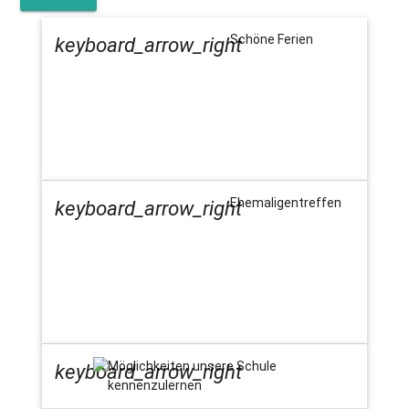
Schöne Ferien
keyboard_arrow_right
Ehemaligentreffen
keyboard_arrow_right
Möglichkeiten unsere Schule
keyboard_arrow_right
kennenzulernen