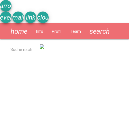
arrow_upward
event_note
mail
link
cloud
home
search
Info
Profil
Team
Schülerzeitung
Suche nach
Allgemein
Kurzbeschreibung
Ergebnisse Qualitätsanalyse 2022
Schulverpflegung
Geschichte
Impressum
Datenschutzerklärung
Schulprogramm