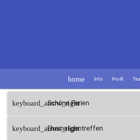
home
Info
Profil
Te
keyboard_arrow_right
Schöne Ferien
keyboard_arrow_right
Ehemaligentreffen