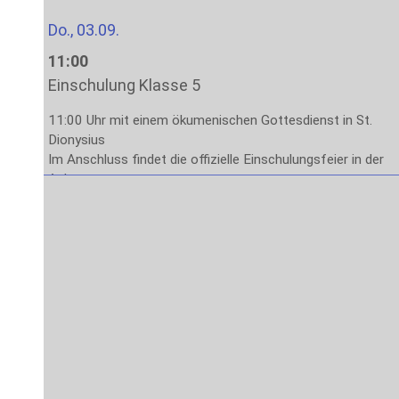
Do., 03.09.
11:00
Einschulung Klasse 5
11:00 Uhr mit einem ökumenischen Gottesdienst in St.
Dionysius
Im Anschluss findet die offizielle Einschulungsfeier in der
Aula statt.
Das Ende der Veranstaltung ist gegen 13:00 Uhr
vorgesehen.
Fr., 04.09.
8:00
Stufe 5: Lernen lernen
1. – 4. Stunde: Methodenlernen mit den Klassenleitungen
Sa., 05.09. – Fr., 11.09.