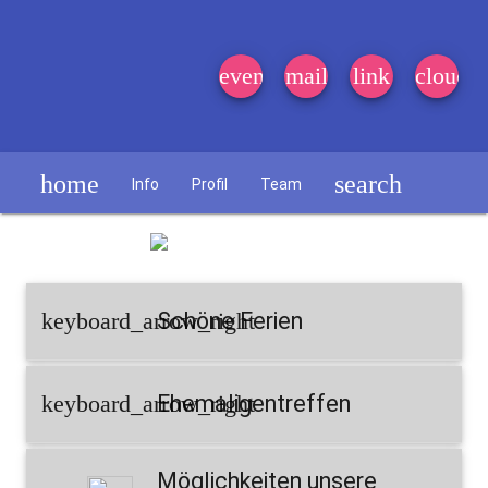
event_note
mail
link
cloud
home
search
Info
Profil
Team
Schülerzeitung
keyboard_arrow_right
Schöne Ferien
keyboard_arrow_right
Ehemaligentreffen
Möglichkeiten unsere