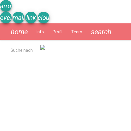
arrow_upward
event_note
mail
link
cloud
home
search
Info
Profil
Team
Schülerzeitung
Suche nach
Allgemein
Kurzbeschreibung
Ergebnisse Qualitätsanalyse 2022
Schulverpflegung
Geschichte
Impressum
Datenschutzerklärung
Schulprogramm