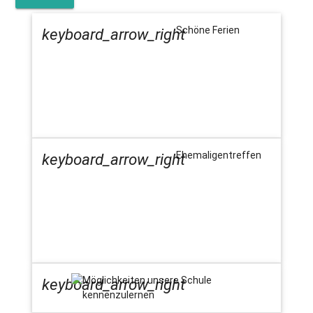
Schöne Ferien
keyboard_arrow_right
Ehemaligentreffen
keyboard_arrow_right
Möglichkeiten unsere Schule
keyboard_arrow_right
kennenzulernen