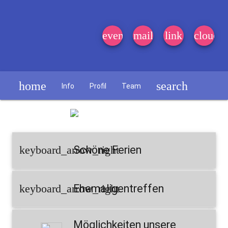
event_note
mail
link
cloud
home
search
Info
Profil
Team
Schülerzeitung
keyboard_arrow_right
Schöne Ferien
keyboard_arrow_right
Ehemaligentreffen
Möglichkeiten unsere