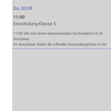
Do., 03.09.
11:00
Einschulung Klasse 5
11:00 Uhr mit einem ökumenischen Gottesdienst in St.
Dionysius
Im Anschluss findet die offizielle Einschulungsfeier in der
Aula statt.
Das Ende der Veranstaltung ist gegen 13:00 Uhr
vorgesehen.
Fr., 04.09.
8:00
Stufe 5: Lernen lernen
1. – 4. Stunde: Methodenlernen mit den Klassenleitungen
Sa., 05.09. – Fr., 11.09.