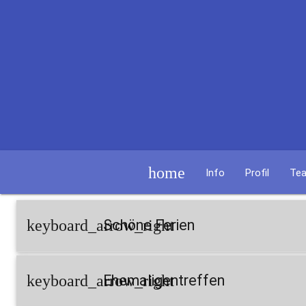
home
Info
Profil
Te
keyboard_arrow_right
Schöne Ferien
keyboard_arrow_right
Ehemaligentreffen